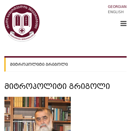
GEORGIAN
ENGLISH
ᲛᲘᲢᲠᲝᲞᲝᲚᲘᲢᲘ ᲒᲠᲘᲒᲝᲚᲘ
ᲛᲘᲢᲠᲝᲞᲝᲚᲘᲢᲘ ᲒᲠᲘᲒᲝᲚᲘ