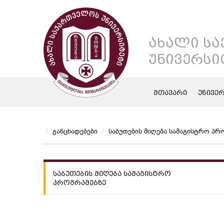
ᲐᲮᲐᲚᲘ Ს
ᲣᲜᲘᲕᲔᲠᲡᲘ
ᲛᲗᲐᲕᲐᲠᲘ
ᲣᲜᲘᲕᲔ
Განცხადებები
Საბუთების Მიღება Სამაგისტრო Პრ
ᲡᲐᲑᲣᲗᲔᲑᲘᲡ ᲛᲘᲦᲔᲑᲐ ᲡᲐᲛᲐᲒᲘᲡᲢᲠᲝ
ᲞᲠᲝᲒᲠᲐᲛᲔᲑᲖᲔ