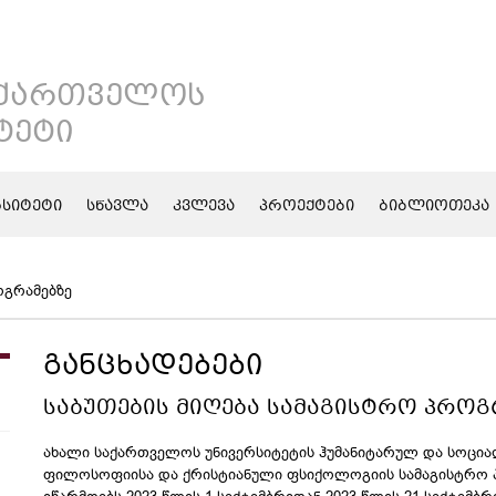
ᲐᲥᲐᲠᲗᲕᲔᲚᲝᲡ
ᲢᲔᲢᲘ
ᲠᲡᲘᲢᲔᲢᲘ
ᲡᲬᲐᲕᲚᲐ
ᲙᲕᲚᲔᲕᲐ
ᲞᲠᲝᲔᲥᲢᲔᲑᲘ
ᲑᲘᲑᲚᲘᲝᲗᲔᲙᲐ
ოგრამებზე
ᲒᲐᲜᲪᲮᲐᲓᲔᲑᲔᲑᲘ
ᲡᲐᲑᲣᲗᲔᲑᲘᲡ ᲛᲘᲦᲔᲑᲐ ᲡᲐᲛᲐᲒᲘᲡᲢᲠᲝ ᲞᲠᲝᲒ
ახალი საქართველოს უნივერსიტეტის ჰუმანიტარულ და სოცი
ფილოსოფიისა და ქრისტიანული ფსიქოლოგიის სამაგისტრო პ