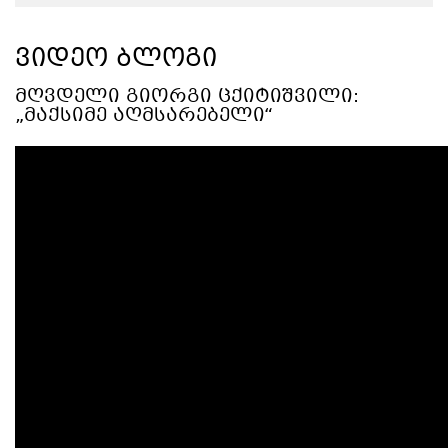
ᲕᲘᲓᲔᲝ ᲑᲚᲝᲒᲘ
ᲛᲦᲕᲓᲔᲚᲘ ᲒᲘᲝᲠᲒᲘ ᲪᲥᲘᲢᲘᲨᲕᲘᲚᲘ:
„ᲛᲐᲥᲡᲘᲛᲔ ᲐᲦᲛᲡᲐᲠᲔᲑᲔᲚᲘ“