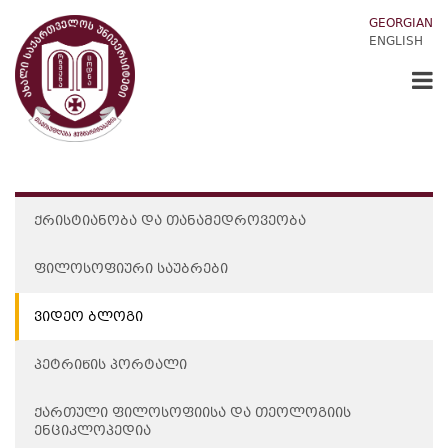
GEORGIAN
ENGLISH
ᲥᲠᲘᲡᲢᲘᲐᲜᲝᲑᲐ ᲓᲐ ᲗᲐᲜᲐᲛᲔᲓᲠᲝᲕᲔᲝᲑᲐ
ᲤᲘᲚᲝᲡᲝᲤᲘᲣᲠᲘ ᲡᲐᲣᲑᲠᲔᲑᲘ
ᲕᲘᲓᲔᲝ ᲑᲚᲝᲒᲘ
ᲞᲔᲢᲠᲘᲬᲘᲡ ᲞᲝᲠᲢᲐᲚᲘ
ᲥᲐᲠᲗᲣᲚᲘ ᲤᲘᲚᲝᲡᲝᲤᲘᲘᲡᲐ ᲓᲐ ᲗᲔᲝᲚᲝᲒᲘᲘᲡ
ᲔᲜᲪᲘᲙᲚᲝᲞᲔᲓᲘᲐ